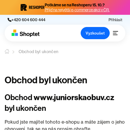
Potkáme se na Reshoperu 15. 10.?
Přijď na největší e-commerce akci v ČR.
+420 604 600 444
Přihlásit
Vyzkoušet
Obchod byl ukončen
Obchod byl ukončen
Obchod
www.juniorskaobuv.cz
byl ukončen
Pokud jste majitel tohoto e-shopu a máte zájem o jeho
obnovení, tak se na nás prosím obraťte.