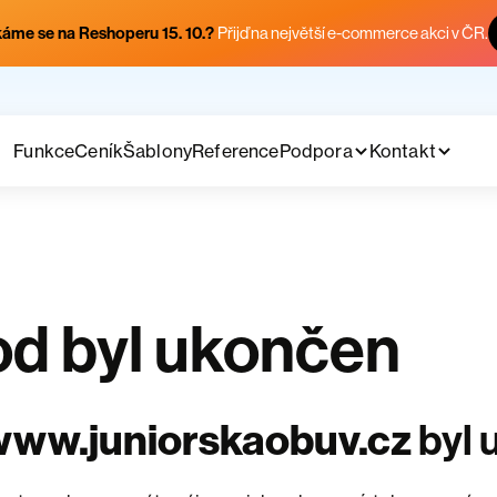
áme se na Reshoperu 15. 10.?
Přijď na největší e-commerce akci v ČR.
Funkce
Ceník
Šablony
Reference
Podpora
Kontakt
d byl ukončen
www.juniorskaobuv.cz
byl 