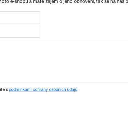
ohoto e-shopu a máte zájem o jeho obnovení, tak se na nás 
íte s
podmínkami ochrany osobních údajů
.