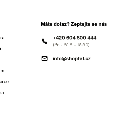
Máte dotaz? Zeptejte se nás
+420 604 600 444
ra
(Po - Pá 8 – 18:30)
ři
info@shoptet.cz
um
erce
na